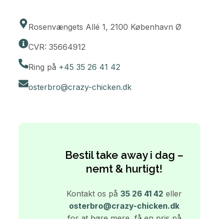
Rosenvængets Allé 1, 2100 København Ø
CVR: 35664912
Ring på
+45 35 26 41 42
osterbro@crazy-chicken.dk
Bestil take away i dag –
nemt & hurtigt!
Kontakt os på
35 26 41 42
eller
osterbro@crazy-chicken.dk
for at høre mere, få en pris på