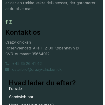
er der en række lækre delikatesser, der garanterer
at du blive mæt.
Kontakt os
Crazy chicken
Rosenvængets Allé 1, 2100 København Ø
CVR-nummer: 35664912
+45 35 26 41 42
osterbro@crazy-chicken.dk
Hvad leder du efter?
Forside
Sandwich bar