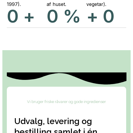
1997).
af huset.
vegetar).
0
+
0
%
+
0
Vi bruger friske råvarer og gode ingredienser
Udvalg, levering og
bestilling samlet i én