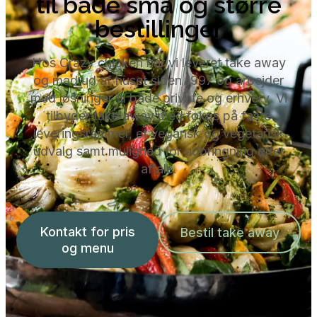
til både små og større
bestillinger
Hos Crazy chicken har vi leveret take away
og mad ud af huset siden 1997 og arbejder
med løsninger til både private og erhverv. Vi
tilbyder take away med fokus på faste
leveringsrammer, et vegansk og vegetarisk
udvalg samt mulighed for udbringning efter
aftale.
Kontakt for pris
Bestil take away
og menu