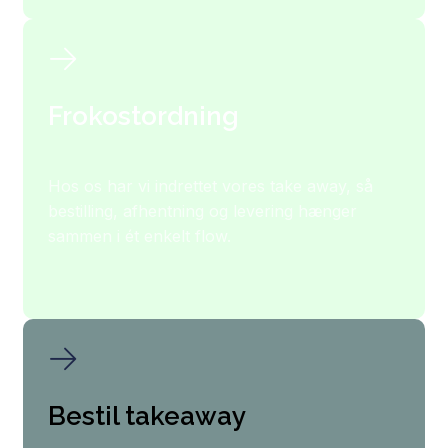
Frokostordning
Hos os har vi indrettet vores take away, så
bestilling, afhentning og levering hænger
sammen i ét enkelt flow.
Bestil takeaway