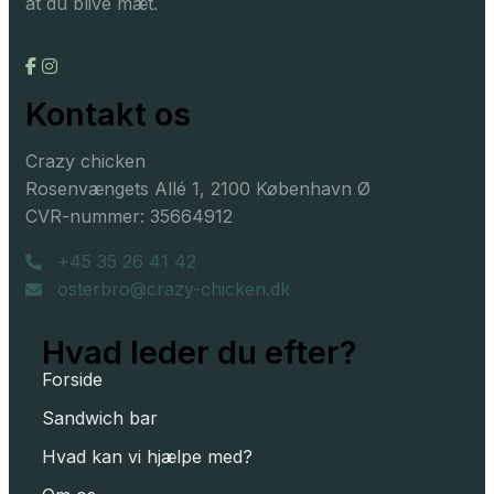
at du blive mæt.
Kontakt os
Crazy chicken
Rosenvængets Allé 1, 2100 København Ø
CVR-nummer: 35664912
+45 35 26 41 42
osterbro@crazy-chicken.dk
Hvad leder du efter?
Forside
Sandwich bar
Hvad kan vi hjælpe med?